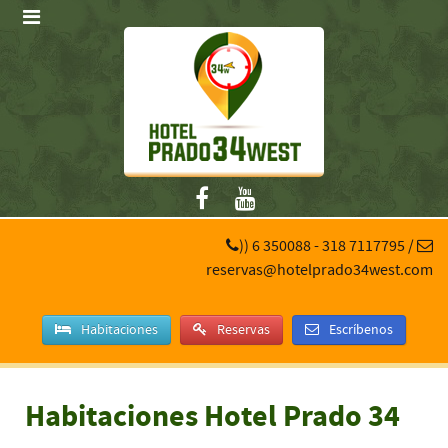
))
6 350088
-
318 7117795
/
reservas@hotelprado34west.com
Habitaciones
Reservas
Escríbenos
Habitaciones Hotel Prado 34